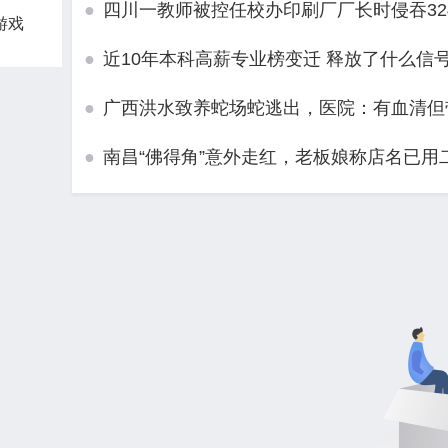
●
四川一教师被控任校办印刷厂厂长时侵吞32
游戏
●
近10年本科高薪专业榜变迁 释放了什么信
●
广西洪水致养蛇场蛇逃出，医院：有血清但
●
南昌“佛得角”意外走红，老板娘称店名已用