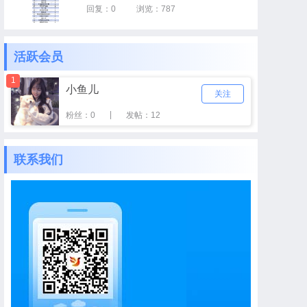
回复：0
浏览：787
活跃会员
1
小鱼儿
关注
|
粉丝：0
发帖：12
联系我们