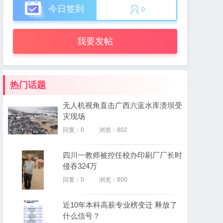
今日签到
0
我要发帖
热门话题
无人机视角直击广西六蓝水库溃坝受
灾现场
回复：0
浏览：802
四川一教师被控任校办印刷厂厂长时
侵吞324万
回复：0
浏览：800
近10年本科高薪专业榜变迁 释放了
什么信号？