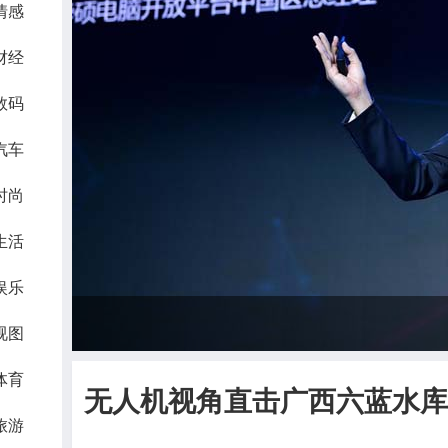
情感
财经
数码
汽车
时尚
生活
娱乐
视图
体育
无人机视角直击广西六蓝水库
旅游