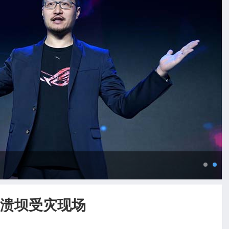
溃坝受灾现场