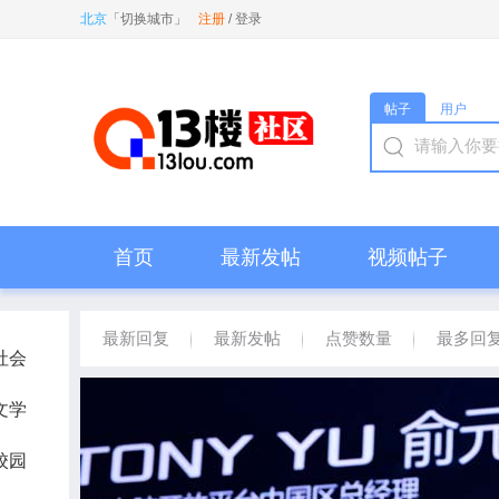
北京
「
切换城市
」
注册
/
登录
帖子
用户
首页
最新发帖
视频帖子
最新回复
最新发帖
点赞数量
最多回
社会
文学
校园